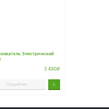
киватель Электрический
0
3 480₽
Подробнее